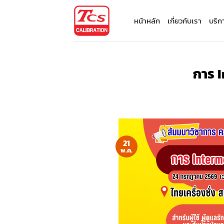
ข้าม
ไป
หน้าหลัก
เกี่ยวกับเรา
บริก
ยัง
เนื้อหา
การ I
21
พ.ค.