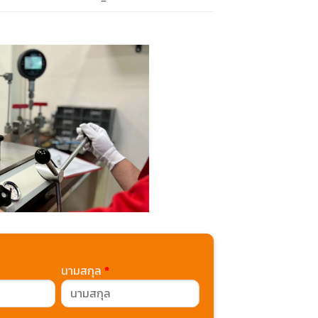
นามสกุล
*