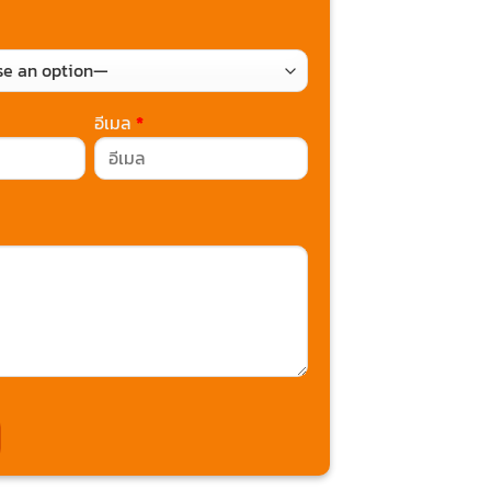
อีเมล
*