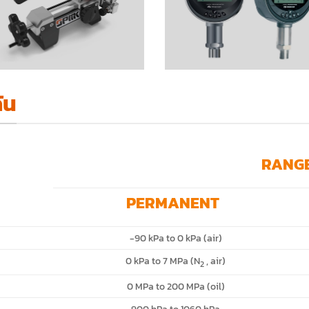
ัน
RANG
PERMANENT
-90 kPa to 0 kPa (air)
0 kPa to 7 MPa (N
, air)
2
0 MPa to 200 MPa (oil)
900 hPa to 1060 hPa