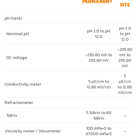
PERMANENT
SITE
pH meter
pH 2.0
pH 2.0 to pH
Nominal pH
to pH
12.0
12.0
-295.80
-295.80 mV to
mV to
DC voltage
295.80 mV
295.80
mV
5
5 µS/cm to
µS/cm
Conductivity meter
12.88 mS/cm
to 12.88
mS/cm
Refractometer
5 %Brix to 60
%Brix
–
%Brix
100 mPa•S to
Viscosity meter / Viscometer
–
67000 mPa•S